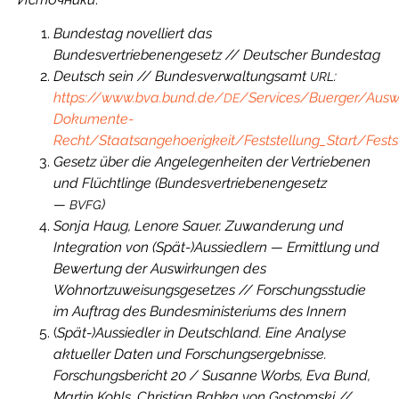
Bundestag novelliert das
Bundesvertriebenengesetz // Deutscher Bundestag
Deutsch sein // Bundesverwaltungsamt
:
URL
https://www.bva.bund.de/
/Services/Buerger/Ausw
DE
Dokumente-
Recht/Staatsangehoerigkeit/Feststellung_Start/Fests
Gesetz über die Angelegenheiten der Vertriebenen
und Flüchtlinge (Bundesvertriebenengesetz
—
)
BVFG
Sonja Haug, Lenore Sauer. Zuwanderung und
Integration von (Spät-)Aussiedlern — Ermittlung und
Bewertung der Auswirkungen des
Wohnortzuweisungsgesetzes // Forschungsstudie
im Auftrag des Bundesministeriums des Innern
(
Spät-)Aussiedler in Deutschland. Eine Analyse
aktueller Daten und Forschungsergebnisse.
Forschungsbericht 20 / Susanne Worbs, Eva Bund,
Martin Kohls, Christian Babka von Gostomski //