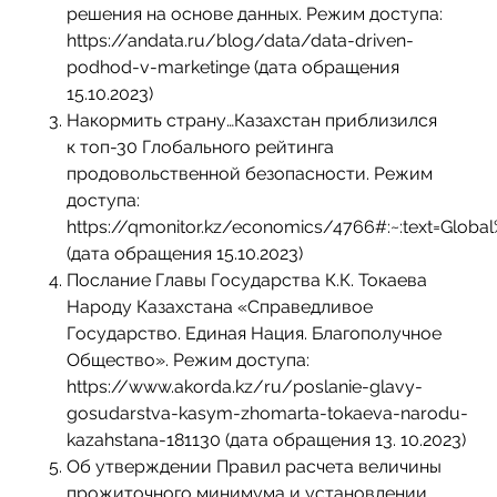
решения на основе данных. Режим доступа:
https://andata.ru/blog/data/data-driven-
podhod-v-marketinge (дата обращения
15.10.2023)
Накормить страну…Казахстан приблизился
к топ-30 Глобального рейтинга
продовольственной безопасности. Режим
доступа:
https://qmonitor.kz/economics/4766#:~:text=Glob
(дата обращения 15.10.2023)
Послание Главы Государства К.К. Токаева
Народу Казахстана «Справедливое
Государство. Единая Нация. Благополучное
Общество». Режим доступа:
https://www.akorda.kz/ru/poslanie-glavy-
gosudarstva-kasym-zhomarta-tokaeva-narodu-
kazahstana-181130 (дата обращения 13. 10.2023)
Об утверждении Правил расчета величины
прожиточного минимума и установлении