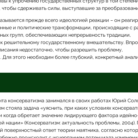
вы к упрочению государственных структур в той степени
, чтобы сдерживать силы, выступавшие за преобразовани
азывается прежде всего идеологией реакции – он реагиру
енные и политические трансформации, происходящие с р
ьных групп, обеспечивающих непрерывность традиции,
 к решительному государственному вмешательству. Впро
писания недостаточно, чтобы разрешить проблему,
 Для этого необходим более глубокий, конкретный анали
та консерватизма занимался в своих работах Юрий Сол
 стояла задача «уяснить, при каких условиях консерват
 и когда обретает значение лидирующего фактора идейно
й нации» (Консерватизм: актуальность проблемы, 2004).
й поверхностный ответ теории маятника, согласно кото
збежно происходит с исчерпанием потенциала изменен