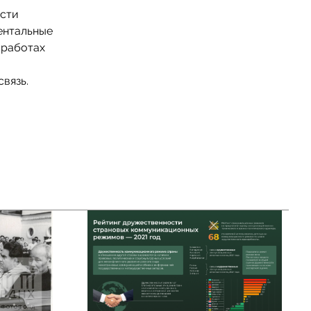
ости
ентальные
 работах
связь.