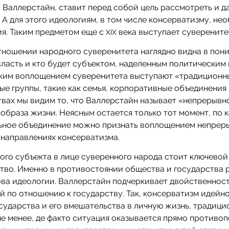
т Валлерстайн, ставит перед собой цель рассмотреть и д
А для этого идеологиям, в том числе консерватизму, не
я. Таким предметом еще с
века выступает суверените
XIX
тношении народного суверенитета наглядно видна в пон
 власть и кто будет субъектом, наделенным политическим
аким воплощением суверенитета выступают «традиционн
е группы, такие как семья, корпоративные объединения
твах мы видим то, что Валлерстайн называет «непрерывн
образа жизни. Неясным остается только тот момент, по 
ьное объединение можно признать воплощением непрер
в направлениях консерватизма.
ого субъекта в лице суверенного народа стоит ключевой
ство. Именно в противостоянии общества и государства 
ова идеологии. Валлерстайн подчеркивает двойственнос
й по отношению к государству. Так, консерватизм идейн
сударства и его вмешательства в личную жизнь, традиц
не менее, де факто ситуация оказывается прямо противо