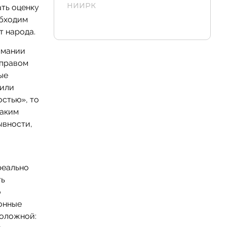
НИИРК
ать оценку
обходим
т народа.
имании
 правом
ые
 или
остью», то
каким
ывности,
реально
ть
о
ионные
положной: