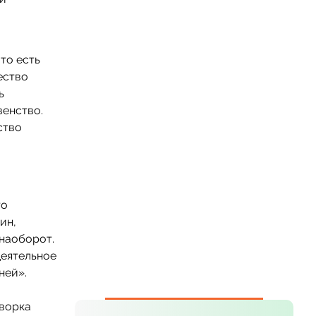
то есть
ество
ь
венство.
ство
то
ин,
 наоборот.
деятельное
ней».
оворка