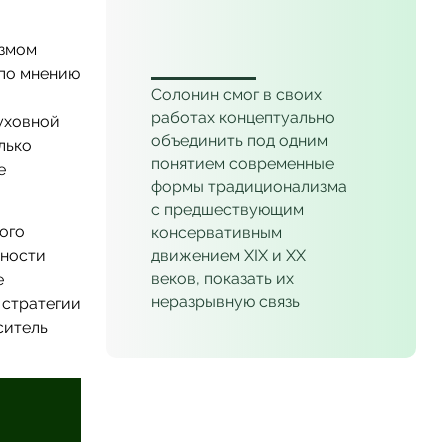
___
измом
 по мнению
Солонин смог в своих
работах концептуально
уховной
объединить под одним
лько
понятием современные
е
формы традиционализма
с предшествующим
ого
консервативным
ьности
движением XIX и XX
веков, показать их
е
неразрывную связь
 стратегии
ситель