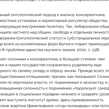
ьный онтологический подход к анализу консерватизма,
остные установки и нормативный регулятор общества, 
онирующую внутреннюю политику. Так, либеральное общ
нципа частного над общим, свобода и отдельная личност
ования (онтологический статус) и субстанциальное пер
е всего из коллективных форм бытия и отдает преимуще
К проблеме единства научного знания, 2000, с. 138).
ает склонным к консерватизму в большей степени, чем
ки в нашем государстве сохранились рудименты еще
рного по своему укладу и образу жизни. Прежде всего э
бщественным отношениям, причем, как показывает Солон
ях по вертикали власти, от подчиненных к начальству и
повышенная склонность к подчинению «парализует само
низации в социальных порядках нижнего и среднего уров
ет выступить институт армии: здесь приверженность
ровне жаргона (фамильярное «отцы-командиры» или пог