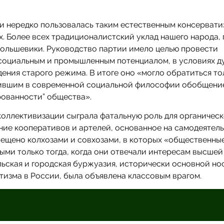
ии нередко пользовалась таким естественным консерват
х. Более всех традиционалистский уклад нашего народа,
большевики. Руководство партии имело целью провести
социальным и промышленным потенциалом, в условиях д
ения старого режима. В итоге оно «могло обратиться то
чившим в современной социальной философии обобщени
рованности” общества».
коллективизации сыграла фатальную роль для органическ
ние кооперативов и артелей, основанное на самодеятел
мещено колхозами и совхозами, в которых «общественны
ми только тогда, когда они отвечали интересам высшей
льская и городская буржуазия, исторически основной но
тизма в России, была объявлена классовым врагом.