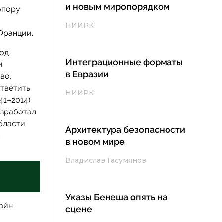
и новым миропорядком
опору.
НИИРК
Франции.
под
Интеграционные форматы
и
в Евразии
во,
ответить
НИИРК
1–2014).
азработал
области
Архитектура безопасности
м
в новом мире
Владислав Гасумянов
Указы Бенеша опять на
айн
сцене