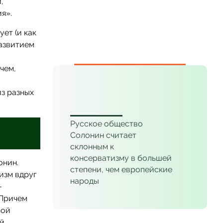
,
я».
ет (и как
азвитием
чем,
___
з разных
Русское общество
Солонин считает
склонным к
консерватизму в большей
онин.
степени, чем европейские
изм вдруг
народы
-
 Причем
рой
ий