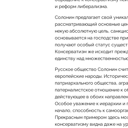
и реформ либерализма.
Солонин предлагает свой уникал
рассматривающий основные ценн
некую абсолютную цель, санкци
основывается на господстве при
получают особый статус существ
Консерватизм же исходит прежд
единству над множественностью (
Русское общество Солонин счит
европейские народы. Историчес
патриархального общества, агра
патерналистское отношение к о
действующее в обоих направлени
Особое уважение к иерархии и 
начало, способность к самоорга
Прекрасным примером здесь мож
консерватизму видна даже на у