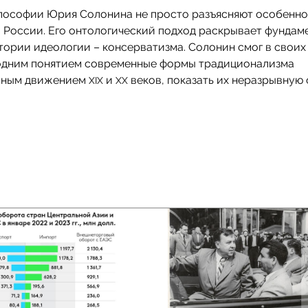
лософии Юрия Солонина не просто разъясняют особенн
 России. Его онтологический подход раскрывает фундам
тории идеологии – консерватизма. Солонин смог в своих
 одним понятием современные формы традиционализма
вным движением
и
веков, показать их неразрывную 
XIX
XX