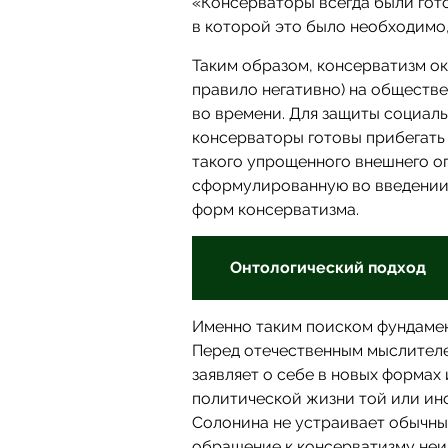
«Консерваторы всегда были гото
в которой это было необходимо
Таким образом, консерватизм ок
правило негативно) на обществ
во времени. Для защиты социал
консерваторы готовы прибегать
такого упрощенного внешнего о
сформулированную во введении.
форм консерватизма.
Онтологический подход
Именно таким поиском фундамен
Перед отечественным мыслителем
заявляет о себе в новых формах
политической жизни той или ино
Солонина не устраивает обычны
обращение к консерватизму неи