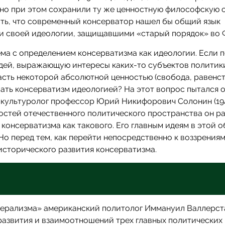
 но при этом сохранили ту же ценностную философскую 
ть, что современный консерватор нашел бы общий язык
и своей идеологии, защищавшими «старый порядок» во 
ема с определением консерватизма как идеологии. Если 
дей, выражающую интересы каких-то субъектов политик
сть некоторой абсолютной ценностью (свобода, равенст
азвать консерватизм идеологией? На этот вопрос пытался 
культуролог профессор Юрий Никифорович Солонин (194
остей отечественного политического пространства он р
 консерватизма как такового. Его главным идеям в этой 
 Но перед тем, как перейти непосредственно к воззрения
исторического развития консерватизма.
берализма» американский политолог Иммануил Валлерст
азвития и взаимоотношений трех главных политических