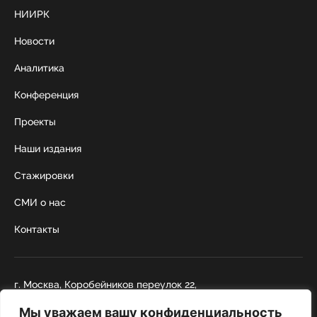
НИИРК
Новости
Аналитика
Конференция
Проекты
Наши издания
Стажировки
СМИ о нас
Контакты
г. Москва, Коробейников переулок 22,
строение 1
Мы уважаем вашу конфиденциальность