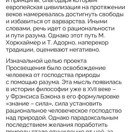
европейская цивилизация на протяжении
веков намеревалась достигнуть свободы
и избавиться от варварства. Иными
словами, речь идет о рациональности
и пути разума. Однако этот путь М.
Хоркхаймер и Т. Адорно, наперекор
традиции, оценивают негативно.
Изначальной целью проекта
Просвещения было освобождение
человека от господства природы
с помощью разума. Эта мысль появилась
в истории философии уже в
веке –
XVII
у Фрэнсиса Бэкона в его формулировке
«знание – сила», сила установить
рациональное человеческое господство
над природой. Однако парадоксальным
последствием желания поработить
природу стало отчуждение от неё, за