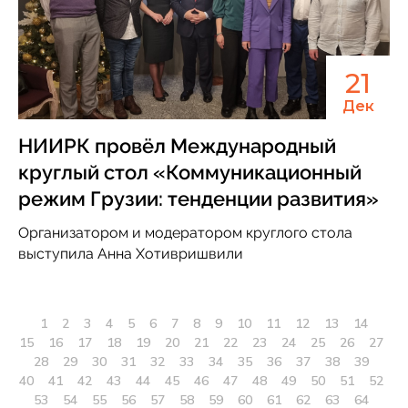
21
Дек
НИИРК провёл Международный
круглый стол «Коммуникационный
режим Грузии: тенденции развития»
Организатором и модератором круглого стола
выступила Анна Хотивришвили
1
2
3
4
5
6
7
8
9
10
11
12
13
14
15
16
17
18
19
20
21
22
23
24
25
26
27
28
29
30
31
32
33
34
35
36
37
38
39
40
41
42
43
44
45
46
47
48
49
50
51
52
53
54
55
56
57
58
59
60
61
62
63
64