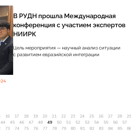
В РУДН прошла Международная
конференция с участием экспертов
НИИРК
Цель мероприятия — научный анализ ситуации
с развитием евразийской интеграции
024
5
16
17
18
19
20
21
22
23
24
25
26
27
28
2
44
45
46
47
48
49
50
51
52
53
54
55
56
57
2
73
74
75
76
77
78
79
80
81
82
83
84
85
8