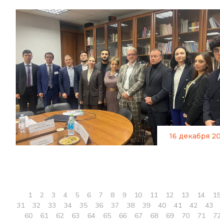
16 декабря 2
1
2
3
4
5
6
7
8
9
10
11
12
13
14
1
31
32
33
34
35
36
37
38
39
40
41
42
43
60
61
62
63
64
65
66
67
68
69
70
71
7