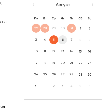
.
Август
 дня
Пн
Вт
Ср
Чт
Пт
Сб
Вс
» на
«Россия и мир:
27
28
29
30
31
1
2
рный морской
 уже нужен не
3
4
5
6
7
8
9
10
11
12
13
14
15
16
17
18
19
20
21
22
23
24
25
26
27
28
29
30
31
1
2
3
4
5
6
тия