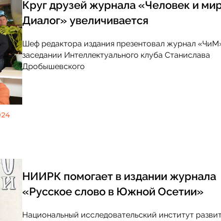
Круг друзей журнала «Человек и мир
Диалог» увеличивается
Событие
Шеф редактора издания презентовал журнал «ЧиМ
заседании Интеллектуального клуба Станислава
Август 3: Конференция 
диалоги – 2026»: Севе
Дробышевского
путь растет, но России
маршрут, а система
024
НИИРК помогает в издании журнала
«Русское слово в Южной Осетии»
Национальный исследовательский институт разви