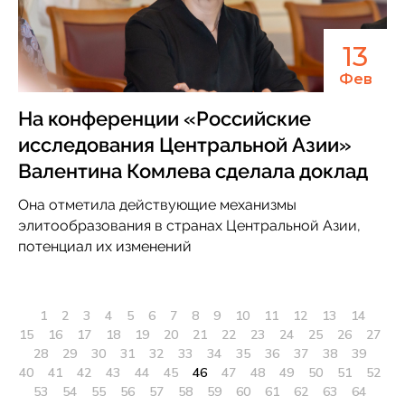
13
Фев
На конференции «Российские
исследования Центральной Азии»
Валентина Комлева сделала доклад
Она отметила действующие механизмы
элитообразования в странах Центральной Азии,
потенциал их изменений
1
2
3
4
5
6
7
8
9
10
11
12
13
14
15
16
17
18
19
20
21
22
23
24
25
26
27
28
29
30
31
32
33
34
35
36
37
38
39
40
41
42
43
44
45
46
47
48
49
50
51
52
53
54
55
56
57
58
59
60
61
62
63
64