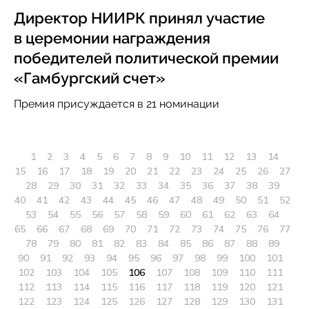
Директор НИИРК принял участие
в церемонии награждения
победителей политической премии
«Гамбургский счет»
Премия присуждается в 21 номинации
1
2
3
4
5
6
7
8
9
10
11
12
13
14
15
16
17
18
19
20
21
22
23
24
25
26
27
28
29
30
31
32
33
34
35
36
37
38
39
40
41
42
43
44
45
46
47
48
49
50
51
52
53
54
55
56
57
58
59
60
61
62
63
64
65
66
67
68
69
70
71
72
73
74
75
76
77
78
79
80
81
82
83
84
85
86
87
88
89
90
91
92
93
94
95
96
97
98
99
100
101
102
103
104
105
106
107
108
109
110
111
112
113
114
115
116
117
118
119
120
121
122
123
124
125
126
127
128
129
130
131