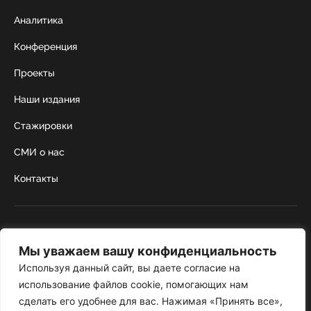
Аналитика
Конференция
Проекты
Наши издания
Стажировки
СМИ о нас
Контакты
г. Москва, Коробейников переулок 22,
строение 1
Мы уважаем вашу конфиденциальность
+7 495 252 67 88
institut@nicrus.ru
Используя данный сайт, вы даете согласие на
использование файлов cookie, помогающих нам
сделать его удобнее для вас. Нажимая «Принять все»,