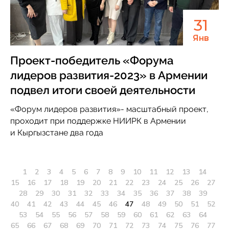
31
Янв
Проект-победитель «Форума
лидеров развития-2023» в Армении
подвел итоги своей деятельности
«Форум лидеров развития»- масштабный проект,
проходит при поддержке НИИРК в Армении
и Кыргызстане два года
1
2
3
4
5
6
7
8
9
10
11
12
13
14
15
16
17
18
19
20
21
22
23
24
25
26
27
28
29
30
31
32
33
34
35
36
37
38
39
40
41
42
43
44
45
46
47
48
49
50
51
52
53
54
55
56
57
58
59
60
61
62
63
64
65
66
67
68
69
70
71
72
73
74
75
76
77