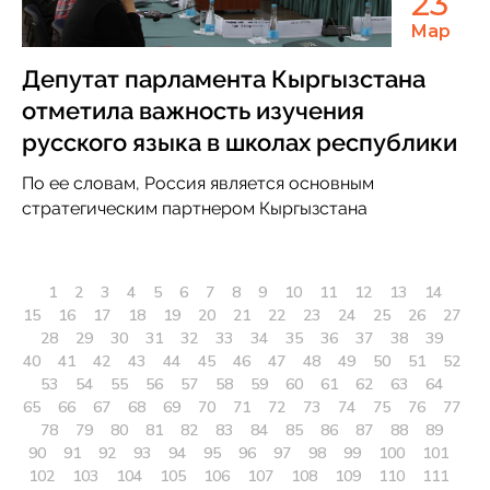
23
Мар
Депутат парламента Кыргызстана
отметила важность изучения
русского языка в школах республики
По ее словам, Россия является основным
стратегическим партнером Кыргызстана
1
2
3
4
5
6
7
8
9
10
11
12
13
14
15
16
17
18
19
20
21
22
23
24
25
26
27
28
29
30
31
32
33
34
35
36
37
38
39
40
41
42
43
44
45
46
47
48
49
50
51
52
53
54
55
56
57
58
59
60
61
62
63
64
65
66
67
68
69
70
71
72
73
74
75
76
77
78
79
80
81
82
83
84
85
86
87
88
89
90
91
92
93
94
95
96
97
98
99
100
101
102
103
104
105
106
107
108
109
110
111