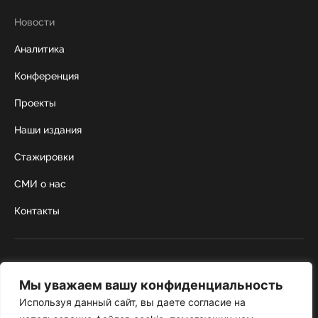
Новости
Аналитика
Конференция
Проекты
Наши издания
Стажировки
СМИ о нас
Контакты
г. Москва, Коробейников переулок 22,
строение 1
Мы уважаем вашу конфиденциальность
+7 495 252 67 88
institut@nicrus.ru
Используя данный сайт, вы даете согласие на