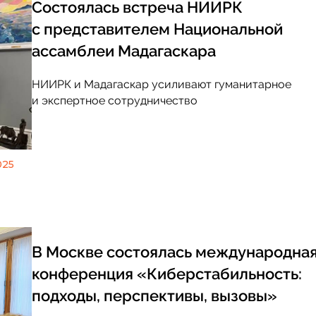
Состоялась встреча НИИРК
с представителем Национальной
ассамблеи Мадагаскара
Событие
Август 3: Конференция 
НИИРК и Мадагаскар усиливают гуманитарное
диалоги – 2026»: Севе
и экспертное сотрудничество
путь растет, но России
маршрут, а система
025
В Москве состоялась международна
конференция «Киберстабильность:
подходы, перспективы, вызовы»