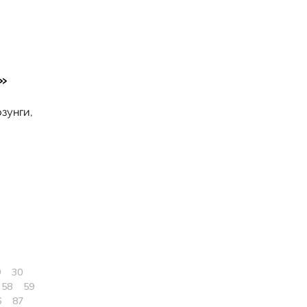
»
зунги,
9
30
58
59
6
87