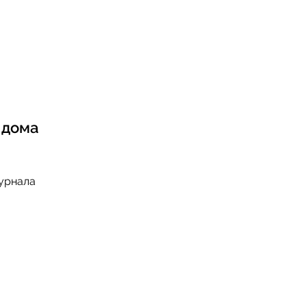
 дома
урнала