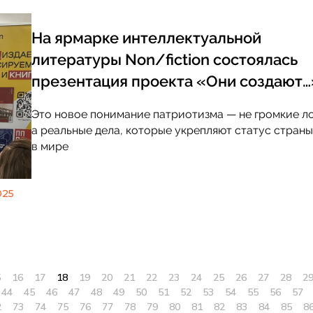
На ярмарке интеллектуальной
литературы Non/fiction состоялась
презентация проекта «Они создают…
Это новое понимание патриотизма — не громкие ло
а реальные дела, которые укрепляют статус страны
в мире
025
5
16
17
18
19
20
21
22
23
24
25
26
27
28
2
44
45
46
47
48
49
50
51
52
53
54
55
56
57
2
73
74
75
76
77
78
79
80
81
82
83
84
85
8