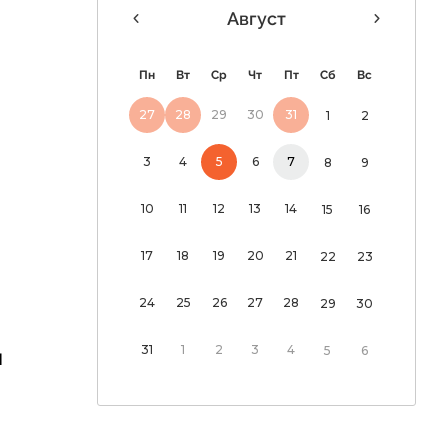
Август
 дня
Пн
Вт
Ср
Чт
Пт
Сб
Вс
«Россия и мир:
27
28
29
30
31
1
2
рный морской
 уже нужен не
3
4
5
6
7
8
9
10
11
12
13
14
15
16
17
18
19
20
21
22
23
24
25
26
27
28
29
30
31
1
2
3
4
5
6
я