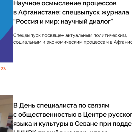
Научное осмысление процессов
в Афганистане: спецвыпуск журнала
“Россия и мир: научный диалог”
Событие
Август 3: Конференция 
Спецвыпуск посвящен актуальным политическим,
диалоги – 2026»: Севе
социальным и экономическим процессам в Афгани
путь растет, но России
маршрут, а система
023
В День специалиста по связям
с общественностью в Центре русско
языка и культуры в Севане при подд