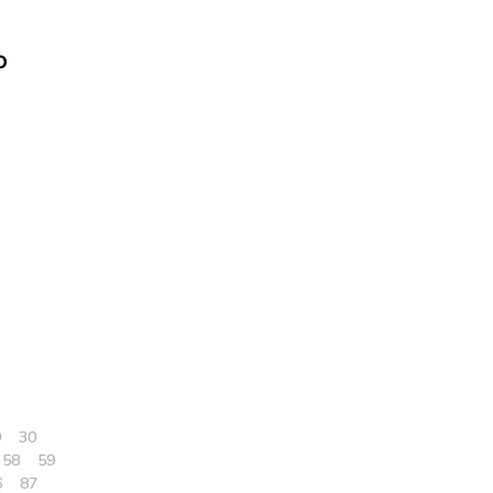
ю
9
30
58
59
6
87