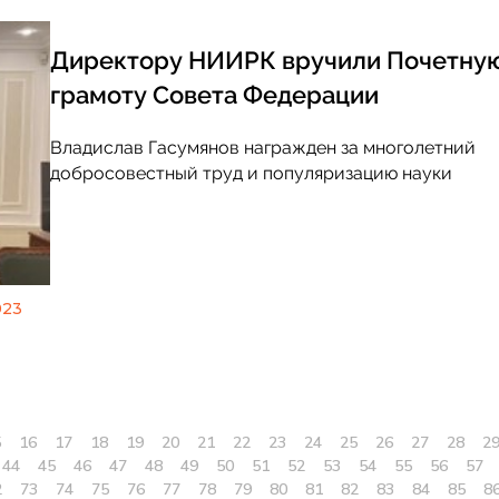
Директору НИИРК вручили Почетну
грамоту Совета Федерации
Владислав Гасумянов награжден за многолетний
добросовестный труд и популяризацию науки
023
5
16
17
18
19
20
21
22
23
24
25
26
27
28
2
44
45
46
47
48
49
50
51
52
53
54
55
56
57
2
73
74
75
76
77
78
79
80
81
82
83
84
85
8