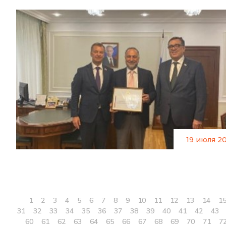
19 июля 2
1
2
3
4
5
6
7
8
9
10
11
12
13
14
1
31
32
33
34
35
36
37
38
39
40
41
42
43
60
61
62
63
64
65
66
67
68
69
70
71
7