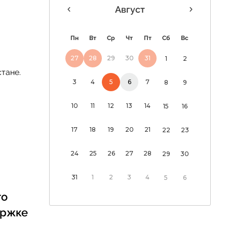
Август
 дня
Пн
Вт
Ср
Чт
Пт
Сб
Вс
«Россия и мир:
27
28
29
30
31
1
2
рный морской
стане.
 уже нужен не
3
4
5
6
7
8
9
10
11
12
13
14
15
16
17
18
19
20
21
22
23
24
25
26
27
28
29
30
31
1
2
3
4
5
6
го
ержке