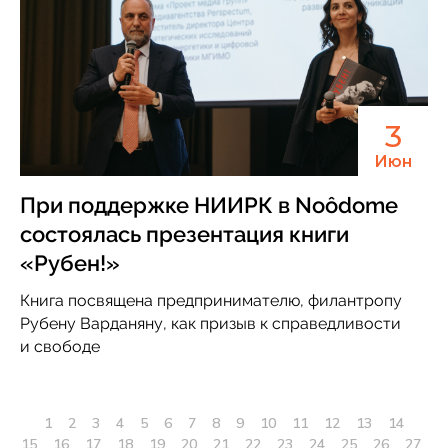
3
Июн
При поддержке НИИРК в Noôdome
состоялась презентация книги
«Рубен!»
Книга посвящена предпринимателю, филантропу
Рубену Варданяну, как призыв к справедливости
и свободе
1
2
3
4
5
6
7
8
9
10
11
12
13
14
15
16
17
18
19
20
21
22
23
24
25
26
27