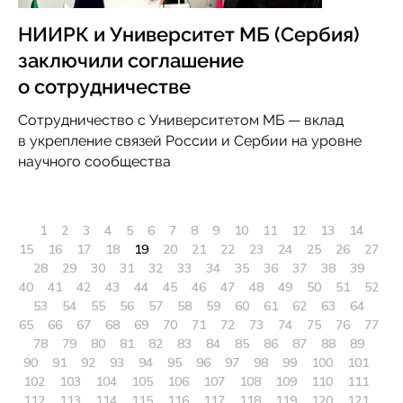
НИИРК и Университет МБ (Сербия)
заключили соглашение
о сотрудничестве
Сотрудничество с Университетом МБ — вклад
в укрепление связей России и Сербии на уровне
научного сообщества
1
2
3
4
5
6
7
8
9
10
11
12
13
14
15
16
17
18
19
20
21
22
23
24
25
26
27
28
29
30
31
32
33
34
35
36
37
38
39
40
41
42
43
44
45
46
47
48
49
50
51
52
53
54
55
56
57
58
59
60
61
62
63
64
65
66
67
68
69
70
71
72
73
74
75
76
77
78
79
80
81
82
83
84
85
86
87
88
89
90
91
92
93
94
95
96
97
98
99
100
101
102
103
104
105
106
107
108
109
110
111
112
113
114
115
116
117
118
119
120
121