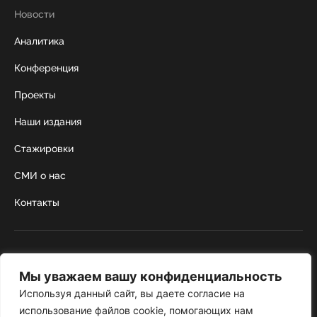
Новости
Аналитика
Конференция
Проекты
Наши издания
Стажировки
СМИ о нас
Контакты
г. Москва, Коробейников переулок 22,
строение 1
Мы уважаем вашу конфиденциальность
+7 495 252 67 88
institut@nicrus.ru
Используя данный сайт, вы даете согласие на
использование файлов cookie, помогающих нам