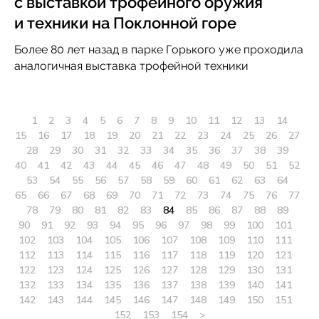
с выставкой трофейного оружия
и техники на Поклонной горе
Более 80 лет назад в парке Горького уже проходила
аналогичная выставка трофейной техники
1
2
3
4
5
6
7
8
9
10
11
12
13
14
15
16
17
18
19
20
21
22
23
24
25
26
27
28
29
30
31
32
33
34
35
36
37
38
39
40
41
42
43
44
45
46
47
48
49
50
51
52
53
54
55
56
57
58
59
60
61
62
63
64
65
66
67
68
69
70
71
72
73
74
75
76
77
78
79
80
81
82
83
84
85
86
87
88
89
90
91
92
93
94
95
96
97
98
99
100
101
102
103
104
105
106
107
108
109
110
111
112
113
114
115
116
117
118
119
120
121
122
123
124
125
126
127
128
129
130
131
132
133
134
135
136
137
138
139
140
141
142
143
144
145
146
147
148
149
150
151
152
153
154
>