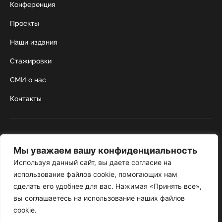
Конференция
Проекты
Наши издания
Стажировки
СМИ о нас
Контакты
г. Москва, Коробейников переулок 22,
строение 1
Мы уважаем вашу конфиденциальность
+7 495 252 67 88
institut@nicrus.ru
Используя данный сайт, вы даете согласие на
использование файлов cookie, помогающих нам
сделать его удобнее для вас. Нажимая «Принять все»,
© 2022 НИИРК
вы соглашаетесь на использование наших файлов
При перепечатке текстовой информации и фотографий ссылка на
cookie.
сайт обязательна
Политика конфиденциальности