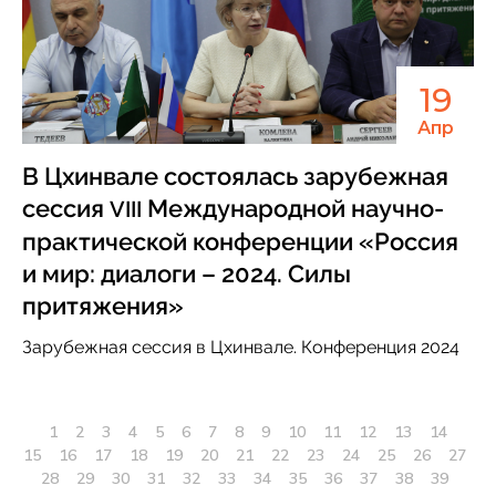
19
Апр
В Цхинвале состоялась зарубежная
сессия
Международной научно-
VIII
практической конференции «Россия
и мир: диалоги – 2024. Силы
притяжения»
Зарубежная сессия в Цхинвале. Конференция 2024
1
2
3
4
5
6
7
8
9
10
11
12
13
14
15
16
17
18
19
20
21
22
23
24
25
26
27
28
29
30
31
32
33
34
35
36
37
38
39