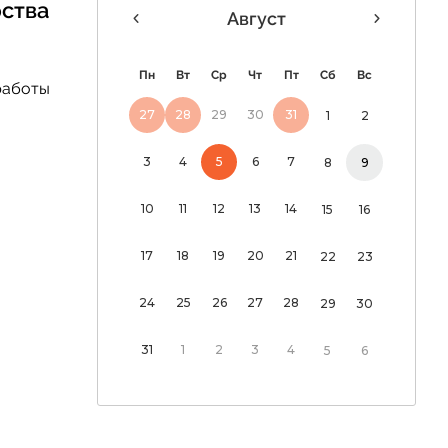
ства
Август
 дня
Пн
Вт
Ср
Чт
Пт
Сб
Вс
работы
«Россия и мир:
27
28
29
30
31
1
2
рный морской
 уже нужен не
3
4
5
6
7
8
9
10
11
12
13
14
15
16
17
18
19
20
21
22
23
24
25
26
27
28
29
30
31
1
2
3
4
5
6