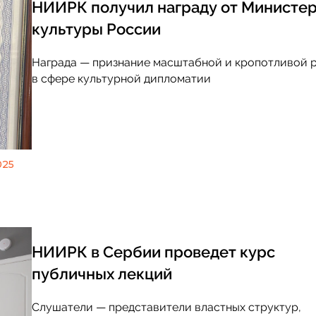
НИИРК получил награду от Министер
культуры России
Событие
Награда — признание масштабной и кропотливой 
в сфере культурной дипломатии
Август 3: Конференция 
диалоги – 2026»: Севе
путь растет, но России
маршрут, а система
025
НИИРК в Сербии проведет курс
публичных лекций
Слушатели — представители властных структур,