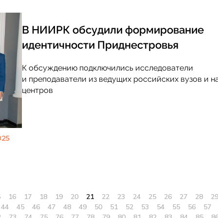
В НИИРК обсудили формирование
идентичности Приднестровья
К обсуждению подключились исследователи
и преподаватели из ведущих российских вузов и н
центров
025
5
16
17
18
19
20
21
22
23
24
25
26
27
28
2
44
45
46
47
48
49
50
51
52
53
54
55
56
57
2
73
74
75
76
77
78
79
80
81
82
83
84
85
8