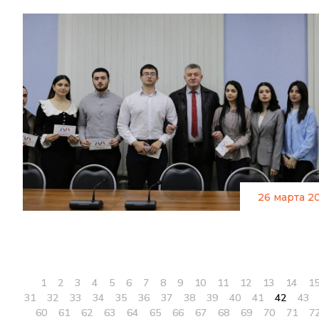
26 марта 2
1
2
3
4
5
6
7
8
9
10
11
12
13
14
1
31
32
33
34
35
36
37
38
39
40
41
42
43
60
61
62
63
64
65
66
67
68
69
70
71
7