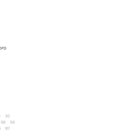
ого
9
30
58
59
6
87