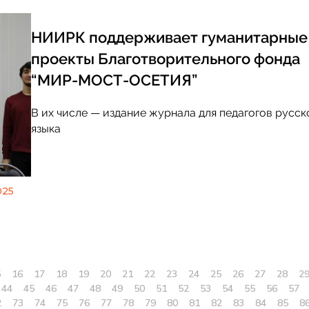
НИИРК поддерживает гуманитарные
проекты Благотворительного фонда
“МИР-МОСТ-ОСЕТИЯ”
В их числе — издание журнала для педагогов русск
языка
025
5
16
17
18
19
20
21
22
23
24
25
26
27
28
2
44
45
46
47
48
49
50
51
52
53
54
55
56
57
2
73
74
75
76
77
78
79
80
81
82
83
84
85
8