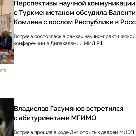
Перспективы научной коммуникации
с Туркменистаном обсудила Валенти
Комлева с послом Республики в Рос
Событие
Август 3: Конференция 
Встреча состоялась в рамках научно-практической
диалоги – 2026»: Севе
конференции в Дипакадемии МИД РФ
путь растет, но России
маршрут, а система
025
Владислав Гасумянов встретился
с абитуриентами МГИМО
Встреча прошла в ходе Дня отрытых дверей МИЭП