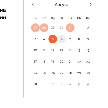
Август
на
сии
 дня
Пн
Вт
Ср
Чт
Пт
Сб
Вс
«Россия и мир:
27
28
29
30
31
1
2
рный морской
 уже нужен не
3
4
5
6
7
8
9
10
11
12
13
14
15
16
17
18
19
20
21
22
23
24
25
26
27
28
29
30
31
1
2
3
4
5
6