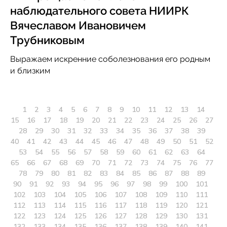
наблюдательного совета НИИРК
Вячеславом Ивановичем
Трубниковым
Выражаем искренние соболезнования его родным
и близким
1
2
3
4
5
6
7
8
9
10
11
12
13
14
15
16
17
18
19
20
21
22
23
24
25
26
27
28
29
30
31
32
33
34
35
36
37
38
39
40
41
42
43
44
45
46
47
48
49
50
51
52
53
54
55
56
57
58
59
60
61
62
63
64
65
66
67
68
69
70
71
72
73
74
75
76
77
78
79
80
81
82
83
84
85
86
87
88
89
90
91
92
93
94
95
96
97
98
99
100
101
102
103
104
105
106
107
108
109
110
111
112
113
114
115
116
117
118
119
120
121
122
123
124
125
126
127
128
129
130
131
132
133
134
135
136
137
138
139
140
141