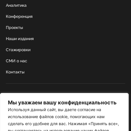
Аналитика
Конференция
Проекты
Наши издания
Стажировки
СМИ о нас
Контакты
г. Москва, Коробейников переулок 22,
строение 1
Мы уважаем вашу конфиденциальность
+7 495 252 67 88
institut@nicrus.ru
Используя данный сайт, вы даете согласие на
использование файлов cookie, помогающих нам
сделать его удобнее для вас. Нажимая «Принять все»,
© 2022 НИИРК
вы соглашаетесь на использование наших файлов